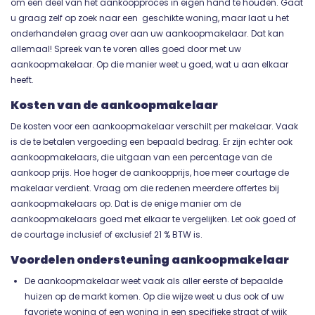
om een deel van het aankoopproces in eigen hand te houden. Gaat
u graag zelf op zoek naar een geschikte woning, maar laat u het
onderhandelen graag over aan uw aankoopmakelaar. Dat kan
allemaal! Spreek van te voren alles goed door met uw
aankoopmakelaar. Op die manier weet u goed, wat u aan elkaar
heeft.
Kosten van de aankoopmakelaar
De kosten voor een aankoopmakelaar verschilt per makelaar. Vaak
is de te betalen vergoeding een bepaald bedrag. Er zijn echter ook
aankoopmakelaars, die uitgaan van een percentage van de
aankoop prijs. Hoe hoger de aankoopprijs, hoe meer courtage de
makelaar verdient. Vraag om die redenen meerdere offertes bij
aankoopmakelaars op. Dat is de enige manier om de
aankoopmakelaars goed met elkaar te vergelijken. Let ook goed of
de courtage inclusief of exclusief 21 % BTW is.
Voordelen ondersteuning aankoopmakelaar
De aankoopmakelaar weet vaak als aller eerste of bepaalde
huizen op de markt komen. Op die wijze weet u dus ook of uw
favoriete woning of een woning in een specifieke straat of wijk