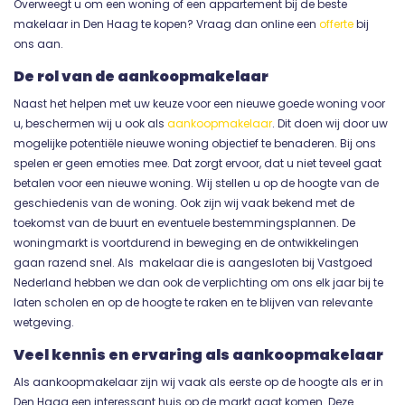
Overweegt u om een woning of een appartement bij de beste
makelaar in Den Haag te kopen? Vraag dan online een
offerte
bij
ons aan.
De rol van de aankoopmakelaar
Naast het helpen met uw keuze voor een nieuwe goede woning voor
u, beschermen wij u ook als
aankoopmakelaar
. Dit doen wij door uw
mogelijke potentiële nieuwe woning objectief te benaderen. Bij ons
spelen er geen emoties mee. Dat zorgt ervoor, dat u niet teveel gaat
betalen voor een nieuwe woning. Wij stellen u op de hoogte van de
geschiedenis van de woning. Ook zijn wij vaak bekend met de
toekomst van de buurt en eventuele bestemmingsplannen. De
woningmarkt is voortdurend in beweging en de ontwikkelingen
gaan razend snel. Als makelaar die is aangesloten bij Vastgoed
Nederland hebben we dan ook de verplichting om ons elk jaar bij te
laten scholen en op de hoogte te raken en te blijven van relevante
wetgeving.
Veel kennis en ervaring als aankoopmakelaar
Als aankoopmakelaar zijn wij vaak als eerste op de hoogte als er in
Den Haag een interessant huis op de markt gaat komen. Deze