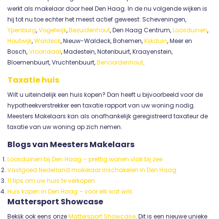
werkt als makelaar door heel Den Haag. In de nu volgende wijken is
hij tot nu toe echter het meest actief geweest: Scheveningen,
Ypenburg
,
Vogelwijk
,
Bezuidenhout
, Den Haag Centrum,
Loosduinen
,
Houtwijk
,
Waldeck
, Nieuw-Waldeck, Bohemen,
Kijkduin
, Meer en
Bosch,
Vroondaal
, Madestein, Notenbuurt, Kraayenstein,
Bloemenbuurt, Vruchtenbuurt,
Benoordenhout
.
Taxatie huis
Wilt u uiteindelijk een huis kopen? Dan heeft u bijvoorbeeld voor de
hypotheekverstrekker een taxatie rapport van uw woning nodig.
Meesters Makelaars kan als onafhankelijk geregistreerd taxateur de
taxatie van uw woning op zich nemen.
Blogs van Meesters Makelaars
Loosduinen bij Den Haag – prettig wonen vlak bij zee
Vastgoed Nederland makelaar inschakelen in Den Haag
11 tips om uw huis te verkopen
Huis kopen in Den Haag – voor elk wat wils
Mattersport Showcase
Bekijk ook eens onze
Mattersport Showcase
. Dit is een nieuwe unieke