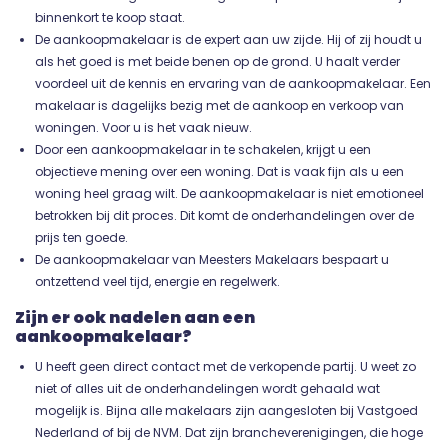
binnenkort te koop staat.
De aankoopmakelaar is de expert aan uw zijde. Hij of zij houdt u
als het goed is met beide benen op de grond. U haalt verder
voordeel uit de kennis en ervaring van de aankoopmakelaar. Een
makelaar is dagelijks bezig met de aankoop en verkoop van
woningen. Voor u is het vaak nieuw.
Door een aankoopmakelaar in te schakelen, krijgt u een
objectieve mening over een woning. Dat is vaak fijn als u een
woning heel graag wilt. De aankoopmakelaar is niet emotioneel
betrokken bij dit proces. Dit komt de onderhandelingen over de
prijs ten goede.
De aankoopmakelaar van Meesters Makelaars bespaart u
ontzettend veel tijd, energie en regelwerk.
Zijn er ook nadelen aan een
aankoopmakelaar?
U heeft geen direct contact met de verkopende partij. U weet zo
niet of alles uit de onderhandelingen wordt gehaald wat
mogelijk is. Bijna alle makelaars zijn aangesloten bij Vastgoed
Nederland of bij de NVM. Dat zijn brancheverenigingen, die hoge