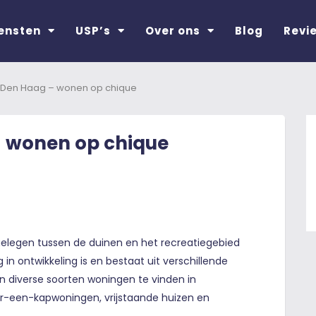
ensten
USP’s
Over ons
Blog
Revi
 Den Haag – wonen op chique
 wonen op chique
gelegen tussen de duinen en het recreatiegebied
 in ontwikkeling is en bestaat uit verschillende
jn diverse soorten woningen te vinden in
der-een-kapwoningen, vrijstaande huizen en