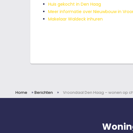
Huis gekocht in Den Haag
Meer informatie over Nieuwbouw in Vro
Makelaar Waldeck inhuren
»
»
Home
Berichten
Vroondaal Den Haag – wonen op c
Wonin