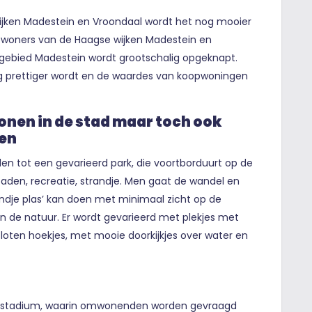
ijken Madestein en Vroondaal wordt het nog mooier
 bewoners van de Haagse wijken Madestein en
gebied Madestein wordt grootschalig opgeknapt.
g prettiger wordt en de waardes van koopwoningen
onen in de stad maar toch ook
een
en tot een gevarieerd park, die voortborduurt op de
 paden, recreatie, strandje. Men gaat de wandel en
ndje plas’ kan doen met minimaal zicht op de
in de natuur. Er wordt gevarieerd met plekjes met
sloten hoekjes, met mooie doorkijkjes over water en
ril stadium, waarin omwonenden worden gevraagd