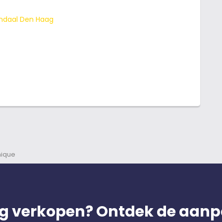
ondaal Den Haag
hique
g verkopen? Ontdek de aanp