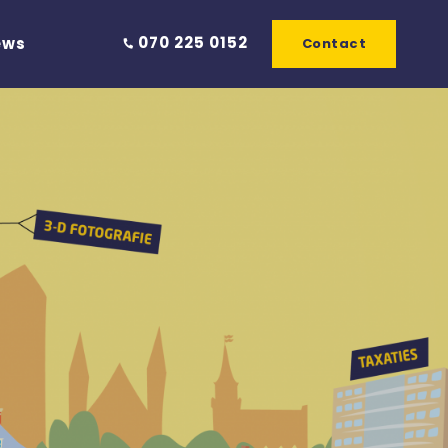
070 225 0152
ews
Contact