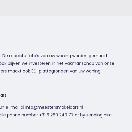
n. De mooiste foto’s van uw woning worden gemaakt
 ook blijven we investeren in het vakmanschap van onze
ters maakt ook 3D-plattegronden van uw woning.
aars
 un e-mail al info@meestersmakelaars.nl
obile phone number +31 6 280 240 77 or by sending him