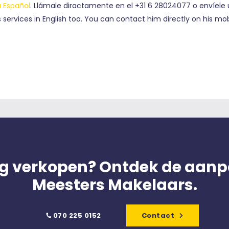
 Español
. Llámale diractamente en el +31 6 28024077 o envíele
 services in English too. You can contact him directly on his m
g verkopen? Ontdek de aanp
Meesters Makelaars.
070 225 0152
Contact