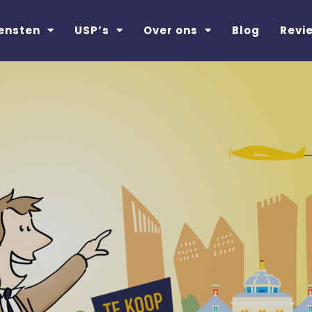
ensten
USP’s
Over ons
Blog
Revi