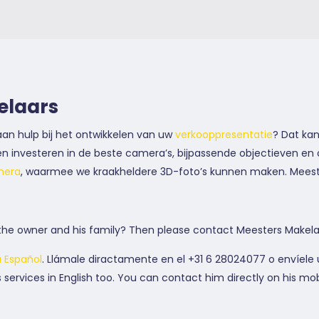
elaars
an hulp bij het ontwikkelen van uw
verkooppresentatie
? Dat ka
ven investeren in de beste camera’s, bijpassende objectieven en
mera
, waarmee we kraakheldere 3D-foto’s kunnen maken. Mees
h the owner and his family? Then please contact Meesters Makel
 Español
. Llámale diractamente en el +31 6 28024077 o envíele
 services in English too. You can contact him directly on his m