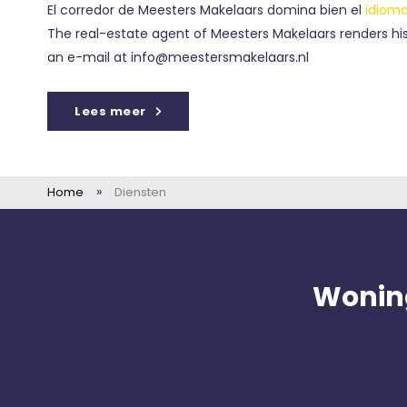
El corredor de Meesters Makelaars domina bien el
idioma
The real-estate agent of Meesters Makelaars renders his
an e-mail at info@meestersmakelaars.nl
Lees meer
»
Home
Diensten
Wonin