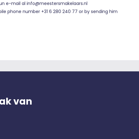
 un e-mail al info@meestersmakelaars.nl
obile phone number +31 6 280 240 77 or by sending him
ak van