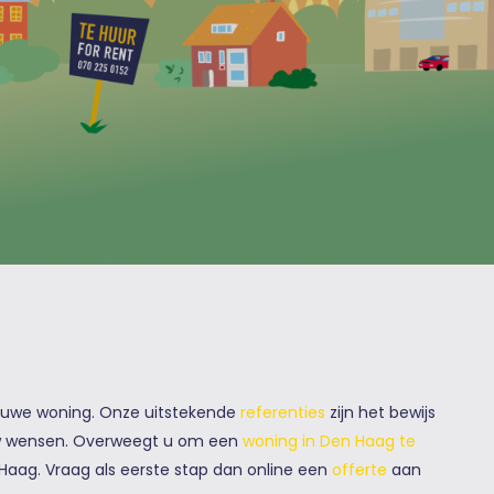
euwe woning. Onze uitstekende
referenties
zijn het bewijs
 uw wensen. Overweegt u om een
woning in Den Haag te
aag. Vraag als eerste stap dan online een
offerte
aan