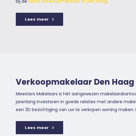
bij de
beste aankoopmakelaar in Den Haag
.
Lees meer
Verkoopmakelaar Den Haag
Meesters Makelaars is hét aangewezen makelaarskantoo
jarenlang investeren in goede relaties met andere makel
een 3D bezichtiging van uw te verkopen woning maken. 
Lees meer