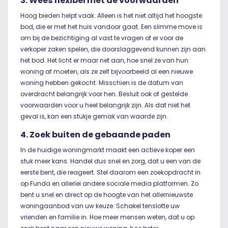
3. Wees flexibel met de voorwaarden
Hoog bieden helpt vaak. Alleen is het niet altijd het hoogste
bod, die er met het huis vandoor gaat. Een slimme move is
om bij de bezichtiging al vast te vragen of er voor de
verkoper zaken spelen, die doorslaggevend kunnen zijn aan
het bod. Het licht er maar net aan, hoe snel ze van hun
woning af moeten, als ze zelf bijvoorbeeld al een nieuwe
woning hebben gekocht. Misschien is de datum van
overdracht belangrijk voor hen. Besluit ook of gestelde
voorwaarden voor u heel belangrijk zijn. Als dat niet het
geval is, kan een stukje gemak van waarde zijn.
4. Zoek buiten de gebaande paden
In de huidige woningmarkt maakt een actieve koper een
stuk meer kans. Handel dus snel en zorg, dat u een van de
eerste bent, die reageert. Stel daarom een zoekopdracht in
op Funda en allerlei andere sociale media platformen. Zo
bent u snel en direct op de hoogte van het allernieuwste
woningaanbod van uw keuze. Schakel tenslotte uw
vrienden en familie in. Hoe meer mensen weten, dat u op