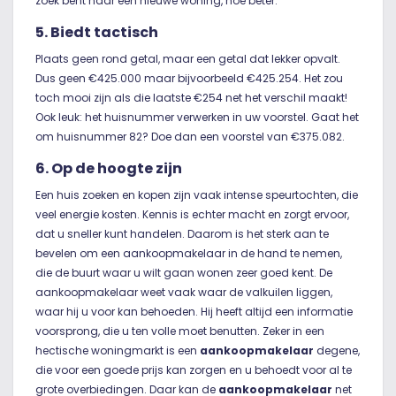
zoek bent naar een nieuwe woning, hoe beter.
5. Biedt tactisch
Plaats geen rond getal, maar een getal dat lekker opvalt.
Dus geen €425.000 maar bijvoorbeeld €425.254. Het zou
toch mooi zijn als die laatste €254 net het verschil maakt!
Ook leuk: het huisnummer verwerken in uw voorstel. Gaat het
om huisnummer 82? Doe dan een voorstel van €375.082.
6. Op de hoogte zijn
Een huis zoeken en kopen zijn vaak intense speurtochten, die
veel energie kosten. Kennis is echter macht en zorgt ervoor,
dat u sneller kunt handelen. Daarom is het sterk aan te
bevelen om een aankoopmakelaar in de hand te nemen,
die de buurt waar u wilt gaan wonen zeer goed kent. De
aankoopmakelaar weet vaak waar de valkuilen liggen,
waar hij u voor kan behoeden. Hij heeft altijd een informatie
voorsprong, die u ten volle moet benutten. Zeker in een
hectische woningmarkt is een
aankoopmakelaar
degene,
die voor een goede prijs kan zorgen en u behoedt voor al te
grote overbiedingen. Daar kan de
aankoopmakelaar
net