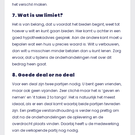
het verschil maken.
7. Wat is uw limiet?
Het is van belang, dat u voordat het bieden begint, weet tot
hoever u wilt en kunt gaan bieden. Hier komt u achter in een
goed hypotheekadvies gesprek. Aan de andere kant moet u
bepalen wat een huis u precies waard is. Wilt u verbouwen,
dan wilt u misschien minder betalen dan u kunt lenen. Zorg
ervoor, dat u tijdens de onderhandelingen niet over dit
bedrag heen gaat.
8. Goede deal or no deal
Voor een deal zijn twee partijen nodig. U bent geen vrienden,
maar ook geen vijanden. Zeer cliché maar het is ‘geven en
nemen’ en ‘it takes 2 to tango’. Het is natuurlijk het meest
ideaal, als er een deal komt waarbij beide partijen tevreden
zijn. Een prettige verstandhouding is verder nog prettig om
dat na de onderhandelingen de oplevering en de
overdracht plaats vinden. Daarbij heeft u de medewerking
van de verkopende partij nog nodig.