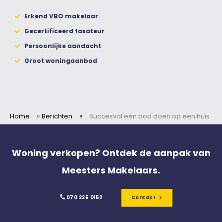
Erkend VBO makelaar
Gecertificeerd taxateur
Persoonlijke aandacht
Groot woningaanbod
»
»
Home
Berichten
Succesvol een bod doen op een huis
Woning verkopen? Ontdek de aanpak van
Meesters Makelaars.
070 225 0152
Contact