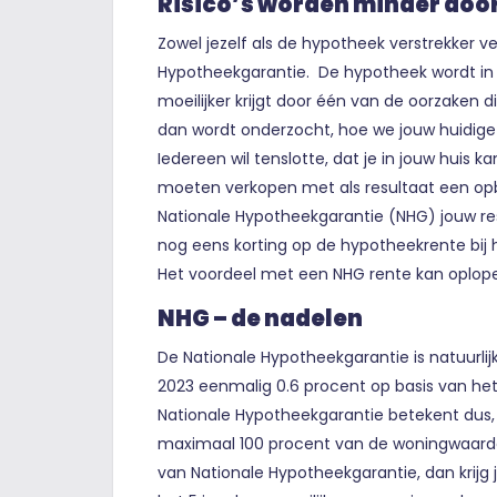
Risico’s worden minder doo
Zowel jezelf als de hypotheek verstrekker v
Hypotheekgarantie. De hypotheek wordt in fei
moeilijker krijgt door één van de oorzaken 
dan wordt onderzocht, hoe we jouw huidige
Iedereen wil tenslotte, dat je in jouw huis 
moeten verkopen met als resultaat een opb
Nationale Hypotheekgarantie (NHG) jouw re
nog eens korting op de hypotheekrente bij 
Het voordeel met een NHG rente kan oplopen 
NHG – de nadelen
De Nationale Hypotheekgarantie is natuurlijk
2023 eenmalig 0.6 procent op basis van he
Nationale Hypotheekgarantie betekent dus, d
maximaal 100 procent van de woningwaarde 
van Nationale Hypotheekgarantie, dan krijg je