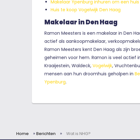
Makelaar Ypenburg inhuren om een huis
Huis te koop Vogelwijk Den Haag
Makelaar in Den Haag
Ramon Meesters is een makelaar in Den Haag.
actief als aankoopmakelaar, verkoopmakelaa
Ramon Meesters kent Den Haag als zijn bro
geheimen voor hem. Ramon is veel actief i
Kraaijestein, Waldeck,
Vogelwijk
, Vruchtenbu
mensen aan hun droomhuis geholpen in
Be
Ypenburg
.
»
»
Home
Berichten
Wat is NHG?