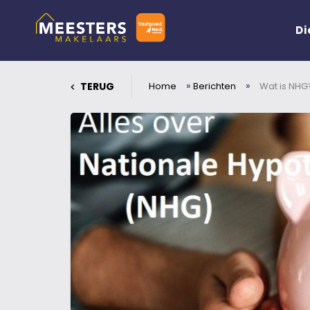
Di
»
»
TERUG
Home
Berichten
Wat is NHG