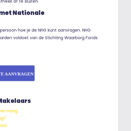
theek af te sluiten.
 met Nationale
enpersoon hoe je de NHG kunt aanvragen. NHG
aarden voldoet van de Stichting Waarborg Fonds
TE AANVRAGEN
 Makelaars
Den Haag
ag?
pats