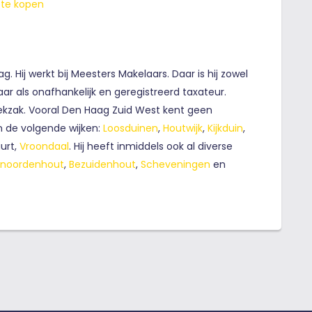
 te kopen
 Hij werkt bij Meesters Makelaars. Daar is hij zowel
r als onafhankelijk en geregistreerd taxateur.
ekzak. Vooral Den Haag Zuid West kent geen
n de volgende wijken:
Loosduinen
,
Houtwijk
,
Kijkduin
,
urt,
Vroondaal
. Hij heeft inmiddels ook al diverse
noordenhout
,
Bezuidenhout
,
Scheveningen
en