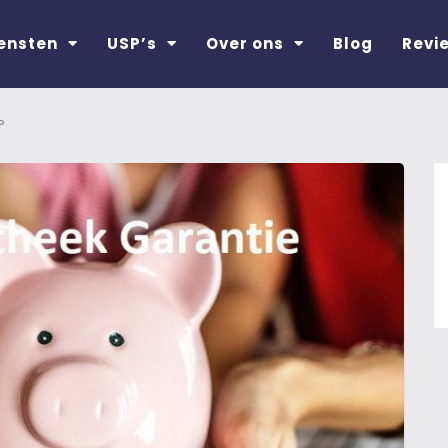
ensten
USP’s
Over ons
Blog
Revi
?