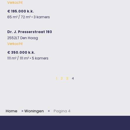
Verkocht
€ 195.000 k.k.
65 m²
/ 72 m²
• 3 kamers
Dr. J. Presserstraat 193
2552LT Den Haag
Verkocht
€ 350.000 k.k.
111 m²
/ 111 m²
• 5 kamers
1
2
3
4
»
»
Home
Woningen
Pagina 4