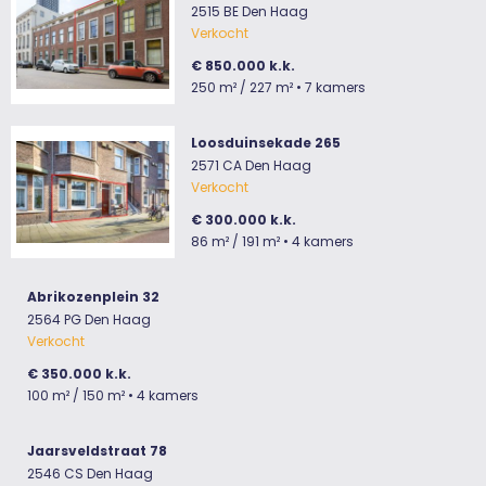
2515 BE Den Haag
Verkocht
€ 850.000 k.k.
250 m²
/ 227 m²
• 7 kamers
Loosduinsekade 265
2571 CA Den Haag
Verkocht
€ 300.000 k.k.
86 m²
/ 191 m²
• 4 kamers
Abrikozenplein 32
2564 PG Den Haag
Verkocht
€ 350.000 k.k.
100 m²
/ 150 m²
• 4 kamers
Jaarsveldstraat 78
2546 CS Den Haag