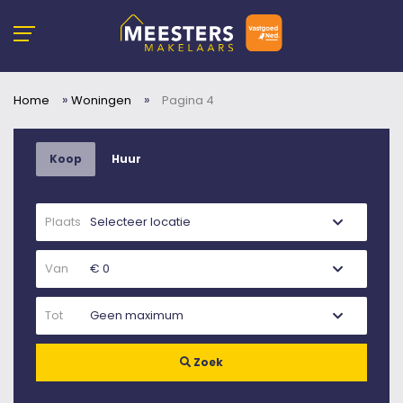
»
»
Home
Woningen
Pagina 4
Koop
Huur
Plaats
Van
Tot
Zoek