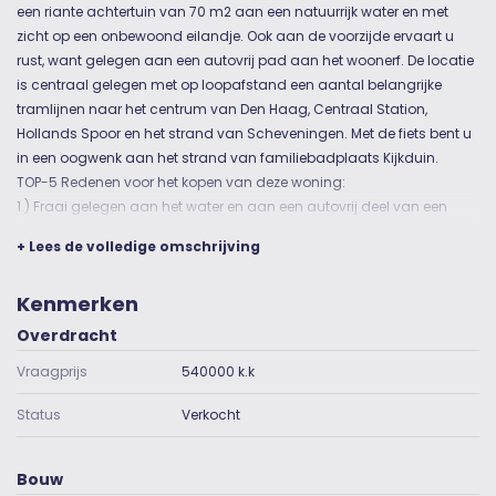
een riante achtertuin van 70 m2 aan een natuurrijk water en met
zicht op een onbewoond eilandje. Ook aan de voorzijde ervaart u
rust, want gelegen aan een autovrij pad aan het woonerf. De locatie
is centraal gelegen met op loopafstand een aantal belangrijke
tramlijnen naar het centrum van Den Haag, Centraal Station,
Hollands Spoor en het strand van Scheveningen. Met de fiets bent u
in een oogwenk aan het strand van familiebadplaats Kijkduin.
TOP-5 Redenen voor het kopen van deze woning:
1.) Fraai gelegen aan het water en aan een autovrij deel van een
woonerf.
+ Lees de volledige omschrijving
2.) Schitterende tuin op het zuidwesten, waardoor u vooral in de
middag en avonduurtjes kunt genieten van alle rust en schoonheid.
Kenmerken
3.) Het gaat hier om een netjes onderhouden woning met 4
slaapkamers. U kan er zo gaan wonen.
Overdracht
4.) Beschikt over een keurig energielabel B.
Vraagprijs
540000 k.k
5.) Centraal gelegen, nabij openbaar vervoer, keurige scholen en
goede winkelcentra.
Status
Verkocht
INDELING:
Begane grond: Aan de voorzijde bevinden zich de toegangsdeuren
naar de woning én de inpandige berging van 6 m2. De hal van de
Bouw