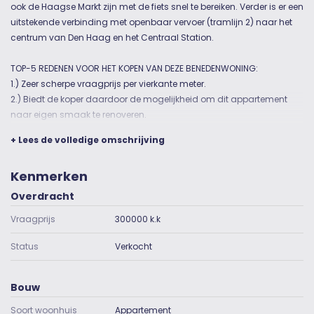
ook de Haagse Markt zijn met de fiets snel te bereiken. Verder is er een
uitstekende verbinding met openbaar vervoer (tramlijn 2) naar het
centrum van Den Haag en het Centraal Station.
TOP-5 REDENEN VOOR HET KOPEN VAN DEZE BENEDENWONING:
1.) Zeer scherpe vraagprijs per vierkante meter.
2.) Biedt de koper daardoor de mogelijkheid om dit appartement
naar eigen smaak te renoveren.
3.) Met een riante tuin van 100 m2 op het zonnige zuiden.
+ Lees de volledige omschrijving
4.) Nabij openbaar vervoer (tramlijn 2 naar centrum en Centraal
Station).
Kenmerken
5.) In de nabijheid van het bruisende centrum van Den Haag.
Overdracht
INDELING:
Vraagprijs
300000 k.k
Voordeur, hal met tochtdeur, centrale gang die toegang biedt naar
de volgende ruimtes (met de klok mee): woonkamer met openhaard
Status
Verkocht
aan de voorzijde, tuingerichte achter (slaap)kamer, tuingerichte
keuken, tweede tuingerichte achterslaapkamer, opbergruimte
(voormalige toiletruimte), badkamer voorzien van douchecabine,
Bouw
hangend toilet, wastafelmeubel, ent tot slot een derde slaapkamer
Soort woonhuis
Appartement