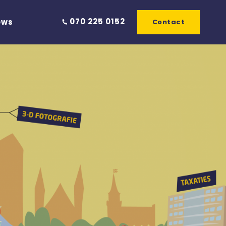
070 225 0152
ews
Contact