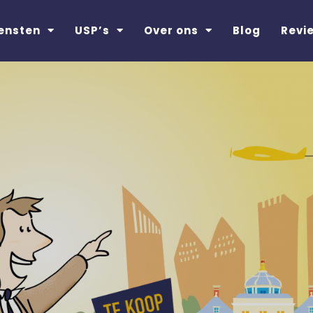
ensten
USP’s
Over ons
Blog
Revi