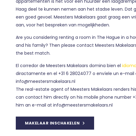
appartementen is het voor een huurder een laagdrempe
Haag deel te kunnen nemen aan het stadse leven. Dat g
een goed gevoel. Meesters Makelaars gaat graag een vri
aan, voor het bespreken van mogelijkheden.
Are you considering renting a room in The Hague in a h
and his family? Then please contact Meesters Makelaars.
the best match.
El corredor de Meesters Makelaars domina bien el
idioma
diractamente en el +31 6 28024077 o envíele un e-mail 
info@meestersmakelaars.nl
The real-estate agent of Meesters Makelaars renders his 
can contact him directly on his mobile phone number +3
him an e-mail at info@meestersmakelaars.nl
MAKELAAR INSCHAKELEN