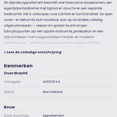
Dit stijlvolle appartement beschikt over twee ruime slaapkamers, een
eigentijdse badkamer met ligbad en douche en een separate
toiletruimte. Het is ontworpen voor comfort en functionaliteit. De open
woon- en eetruimte sluit naadloos aan op de strakke, volledig
uitgeruste keuken — ideaal om gasten te ontvangen.
Extra pluspunten zijn een aparte wasruimte, privébalkon en een
stijlvol interieur met hoogwaardige meubels en moderne
voorzieningen — perfect voor professionals, koppels of kleine
gezinnen die op zoek zijn naar elegantie en gemak.
+ Lees de volledige omschrijving
TOP redenen voor het kopen van dit appartement:
1.) Hoek appartement met mooie lichtinval en panoramisch uitzicht.
Kenmerken
2.) Eigen overdekte parkeerplaats op een afgesloten parkeerterrein.
3.) Voorzien van luxe materialen, zoals vloerverwarming en
Overdracht
natuurstenen vloer.
Vraagprijs
440000 k.k
4.) Keuken beschikt over luxe inbouwapparatuur (combi-oven,
inductiekookplaat, afzuigkap, koelkast en vaatwasser) van het
Status
Beschikbaar
kwaliteitsmerk Siemens.
5.) Energiezuinig label A.
6.) Balkon van maar liefst 9m2 op het zonnige zuiden.
Bouw
7.) Wordt aangeboden inclusief met hoogwaardig meubilair,
Soort woonhuis
Appartement