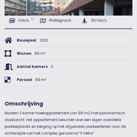
23
Foto's
Plattegrond
3D foto's
Bouwjaar
2013
Wonen
89 m²
Aantal kamers
3
Perceel
99 m²
Omschrijving
Modern 3 kamer hoekappartement van 89 m2 met panoramisch
stadszicht. Het appartement beschikt over een eigen overdekte
parkeerplaats en berging op het afgesloten parkeerterrein aan de
achterzijde van het complex genaamd “Il Vetro”.