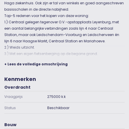
Haga ziekenhuis. Ook zijn er tal van winkels en goed aangeschreven
basisscholen in de directe nabijheid.
Top-5 redenen voor het kopen van deze woning:
1.) Centraal gelegen tegenover O.V.-opstapplaats Leyenburg, met
een aantal belangrijke verbindingen zoals lijn 4 naar Centraal
Station, maar ook Leidschendam-Voorburg en Leidschenveen én
lijn 6 naar Haagse Markt, Centraal Station en Mariahoeve.
2.) Weids uitzicht.
3.) Met een eigen fietsenberging op de begane grond.
4.) Beschikt over een energiezuinig label B.
+ Lees de volledige omschrijving
5.) Gelegen in een keurig onderhouden appartementencomplex.
INDELING:
Kenmerken
Begane grond: Via de centrale voordeur met brievenbussen en
bellentableau kom je in de centrale hal met trap naar de tweede
Overdracht
etage.
Vraagprijs
275000 k.k
Tweede etage: Voordeur; hal met overloop met daar aan gelegen
de zonnige woonkamer-en-suite, een voorslaapkamer, een
Status
Beschikbaar
achterslaapkamer, de keuken , de badkamer, een toiletruimte en de
meterkast. De woonkamer en suite beschikt nog over de originele
schuifdeuren uit de jaren ’50. De badkamer is ook bereikbaar via de
Bouw