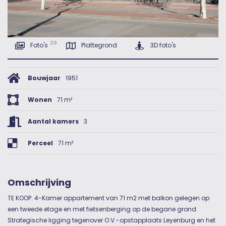
29
Foto's
Plattegrond
3D foto's
Bouwjaar
1951
Wonen
71 m²
Aantal kamers
3
Perceel
71 m²
Omschrijving
TE KOOP. 4-Kamer appartement van 71 m2 met balkon gelegen op
een tweede etage en met fietsenberging op de begane grond.
Strategische ligging tegenover O.V.-opstapplaats Leyenburg en het