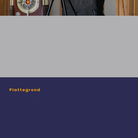
Plattegrond
3D visual op maat
Dit is een faketekst. Alles wat hier staat is slechts
om een indruk te geven van het grafische effect
van tekst op deze plek. Wat u hier leest is een
voorbeeldtekst. Deze wordt later vervangen