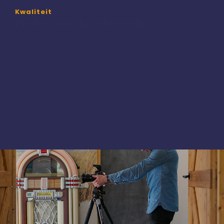
Kwaliteit
Professionele fotografie
Dit is een faketekst. Alles wat hier staat is slechts
om een indruk te geven van het grafische effect
van tekst op deze plek. Wat u hier leest is een
voorbeeldtekst. Deze wordt later vervangen
door de uiteindelijke tekst, die nu nog niet bekend
is.