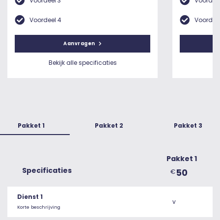
Voordeel 3
Voordeel
Voordeel 4
Voordeel
Aanvragen
Bekijk alle specificaties
Be
Pakket 1
Pakket 2
Pakket 3
Pakket 1
Specificaties
50
€
Dienst 1
v
Korte beschrijving